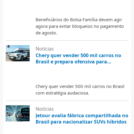
de agosto; saiba como evitar
Por
Marcos
8 de agosto de 2026
Beneficiários do Bolsa Família devem agir
agora para evitar bloqueios no pagamento
de agosto.
Notícias
Chery quer vender 500 mil carros no
Brasil e prepara ofensiva para
alcançar a Fiat
Por
Marcos
7 de agosto de 2026
Chery quer vender 500 mil carros no Brasil
com estratégia audaciosa.
Notícias
Jetour avalia fábrica compartilhada no
Brasil para nacionalizar SUVs híbridos
Por
Marcos
7 de agosto de 2026