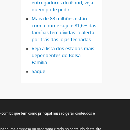
entregadores do iFood; veja
quem pode pedir
Mais de 83 milhões estão
com o nome sujo e 81,6% das
famílias têm dívidas: o alerta
por trás das lojas fechadas
Veja a lista dos estados mais
dependentes do Bolsa
Família
Saque
.com.br
, que tem como principal missão gerar conteúdos e
om nenhuma empresa ou programa citado no conteúdo deste site.