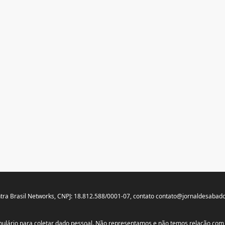
tra Brasil Networks, CNPJ: 18.812.588/0001-07, contato
contato@jornaldesabado
ormulário para coletar dado pessoal. Não representamos e não temos relação c