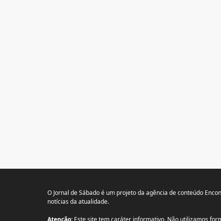
O Jornal de Sábado é um projeto da agência de conteúdo Encon
notícias da atualidade.
Atenção:
Este site tem caráter informativo. Não utilizamos f