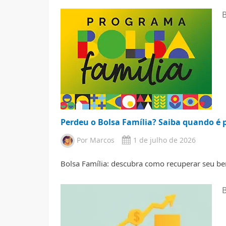
B
Perdeu o Bolsa Família? Saiba quando é p
Por
Marcos
1 de julho de 2026
Bolsa Família: descubra como recuperar seu ben
B