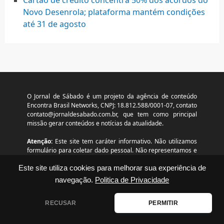
Cartão de crédito concentra 50% dos acordos do
Novo Desenrola; plataforma mantém condições
até 31 de agosto
O Jornal de Sábado é um projeto da agência de conteúdo
Encontra Brasil Networks, CNPJ: 18.812.588/0001-07, contato
contato@jornaldesabado.com.br
, que tem como principal
missão gerar conteúdos e notícias da atualidade.
Atenção:
Este site tem caráter informativo. Não utilizamos
formulário para coletar dado pessoal. Não representamos e
não temos relação com nenhuma empresa ou programa
Este site utiliza cookies para melhorar sua experiência de
citado no conteúdo deste site. © 2026
www.jornaldesabado.com.br – Todos os direitos reservados.
navegação.
Politica de Privacidade
RECUSAR
PERMITIR
Disclaimer
|
Contato
|
Termos de Uso
|
Política de
Privacidade