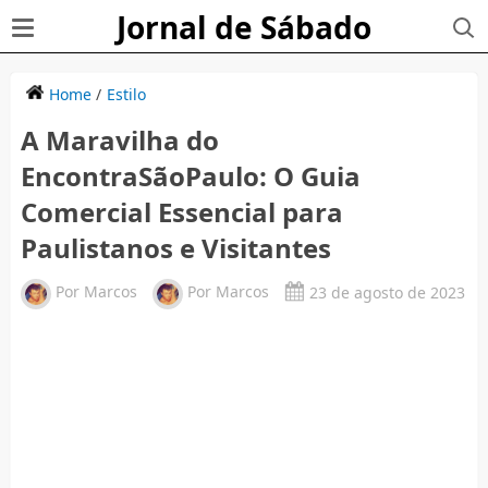
Jornal de Sábado
Home
/
Estilo
A Maravilha do
EncontraSãoPaulo: O Guia
Comercial Essencial para
Paulistanos e Visitantes
Por
Marcos
Por
Marcos
23 de agosto de 2023