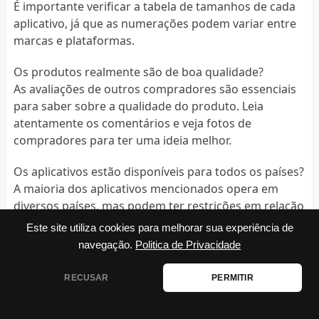
É importante verificar a tabela de tamanhos de cada
aplicativo, já que as numerações podem variar entre
marcas e plataformas.
Os produtos realmente são de boa qualidade?
As avaliações de outros compradores são essenciais
para saber sobre a qualidade do produto. Leia
atentamente os comentários e veja fotos de
compradores para ter uma ideia melhor.
Os aplicativos estão disponíveis para todos os países?
A maioria dos aplicativos mencionados opera em
diversos países, mas podem ter restrições em relação
à entrega e à disponibilidade de produtos. Consulte
Este site utiliza cookies para melhorar sua experiência de
sempre as informações específicas antes da compra.
navegação.
Politica de Privacidade
Leva muito tempo para receber o produto?
RECUSAR
PERMITIR
O prazo de entrega varia de acordo com a loja, a
localização e a forma de envio escolhida. É