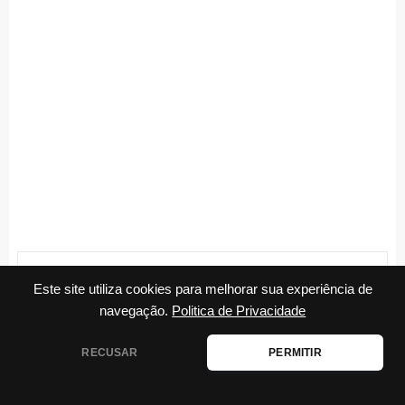
Marcos Cabral
Este site utiliza cookies para melhorar sua experiência de
MARCOS – Trabalho com escrita há 6 anos e
navegação.
Politica de Privacidade
adoro encarar novos desafios. Entusiasta do
marketing, apaixonado por ajudar pessoas
RECUSAR
PERMITIR
através de conteúdos.