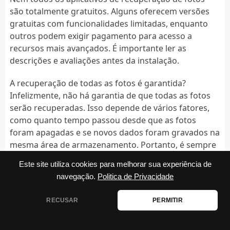
são totalmente gratuitos. Alguns oferecem versões
gratuitas com funcionalidades limitadas, enquanto
outros podem exigir pagamento para acesso a
recursos mais avançados. É importante ler as
descrições e avaliações antes da instalação.
A recuperação de todas as fotos é garantida?
Infelizmente, não há garantia de que todas as fotos
serão recuperadas. Isso depende de vários fatores,
como quanto tempo passou desde que as fotos
foram apagadas e se novos dados foram gravados na
mesma área de armazenamento. Portanto, é sempre
bom agir rapidamente após a perda de dados.
Este site utiliza cookies para melhorar sua experiência de
navegação.
Politica de Privacidade
Os aplicativos para recuperar fotos são seguros?
A maioria dos aplicativos renomados no mercado é
RECUSAR
PERMITIR
projetada para ser segura e confiável. No entanto,
sempre é recomendável baixar aplicativos de fontes
confiáveis, como Google Play ou Apple Store, e