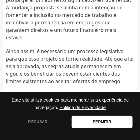
A mudança proposta se alinha com a intenção de
fomentar a inclusão no mercado de trabalho e
incentivar a permanência em empregos que
garantem direitos e um futuro financeiro mais
estável.
Ainda assim, é necessário um processo legislativo
para que esse projeto se torne realidade. Até que a lei
seja aprovada, as regras atuais permanecem em
vigor, e os beneficiários devem estar cientes dos
limites existentes ao aceitar ofertas de emprego.
IMPACTOS DO CUSTO DE VIDA NO
Este site utiliza cookies para melhorar sua experiência de
BOLSA FAMÍLIA
navegação.
Politica de Privacidade
O custo de vida continua a ser uma preocupação
RECUSAR
PERMITIR
central no Brasil, e seu impacto nas famílias que
dependem do Bolsa Família não pode ser
subestimado. Com o aumento constante de despesas