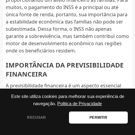
proporcionando um alívio financeiro às famílias. Para
muitos, o pagamento do INSS é a principal ou até
única fonte de renda, portanto, sua importância para
a estabilidade econômica das famílias não pode ser
subestimada. Dessa forma, o INSS não apenas
garante a sobrevivência, mas também contribui como
motor de desenvolvimento econômico nas regiões
onde os beneficiários residem.
IMPORTÂNCIA DA PREVISIBILIDADE
FINANCEIRA
A previsibilidade financeira é um aspecto essencial
para qualquer gestão de recursos. Com a divulgação
Este site utiliza cookies para melhorar sua experiência de
antecipada do calendário do INSS, os beneficiários
navegação.
Politica de Privacidade
podem se programar adequadamente. Isso é
especialmente vital no começo do ano, período
RECUSAR
PERMITIR
frequentemente marcado por despesas adicionais,
como IPTU, IPVA e a compra de material escolar. A