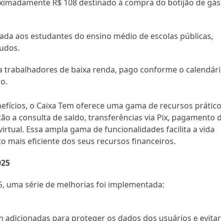
roximadamente R$ 108 destinado à compra do botijão de gás
onada aos estudantes do ensino médio de escolas públicas,
tudos.
a trabalhadores de baixa renda, pago conforme o calendár
ho.
efícios, o Caixa Tem oferece uma gama de recursos prátic
stão a consulta de saldo, transferências via Pix, pagamento 
virtual. Essa ampla gama de funcionalidades facilita a vida
 mais eficiente dos seus recursos financeiros.
025
5, uma série de melhorias foi implementada:
m adicionadas para proteger os dados dos usuários e evita