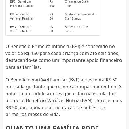
BPI – Benefício
R$
Crianças de 0 a 6
Primeira Infância
150
anos
BVF – Benefício
R$
Gestantes e jovens de
Variável Familiar
50
7 a 18 anos
BVN – Benefício
R$
Bebês com até 6
Variável Nutriz
50
meses
O Benefício Primeira Infância (BPI) é concedido no
valor de R$ 150 para cada criança com até seis anos,
destacando-se como um importante apoio financeiro
para as famílias.
O Benefício Variável Familiar (BVF) acrescenta R$ 50
por cada gestante que recebe acompanhamento pré-
natal ou por adolescentes que estão na escola. Por
último, o Benefício Variável Nutriz (BVN) oferece mais
R$ 50 para apoiar a alimentação de bebês nos
primeiros meses de vida.
QUANTO UMA FAMÍLIA PODE