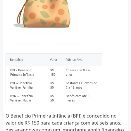
Benefício
Valor
Público-Alvo
BPI – Benefício
R$
Crianças de 0 a 6
Primeira Infância
150
anos
BVF – Benefício
R$
Gestantes e jovens de
Variável Familiar
50
7 a 18 anos
BVN – Benefício
R$
Bebês com até 6
Variável Nutriz
50
meses
O Benefício Primeira Infância (BPI) é concedido no
valor de R$ 150 para cada criança com até seis anos,
destacando-se como um importante apoio financeiro